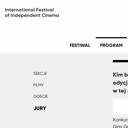
International Festival
of Independent Cinema
Menu
FESTIWAL
PROGRAM
główne
SEKCJE
Kim b
Program
edycj
menu
FILMY
w tej
GOŚCIE
JURY
Konkurs
Giny G