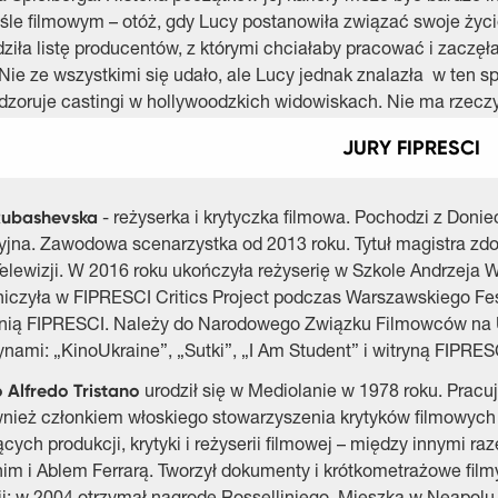
le filmowym – otóż, gdy Lucy postanowiła związać swoje życie
ziła listę producentów, z którymi chciałaby pracować i zaczęła
 Nie ze wszystkimi się udało, ale Lucy jednak znalazła w ten 
dzoruje castingi w hollywoodzkich widowiskach. Nie ma rzecz
JURY FIPRESCI
Rubashevska
- reżyserka i krytyczka filmowa. Pochodzi z Donie
yjna. Zawodowa scenarzystka od 2013 roku. Tytuł magistra zdo
Telewizji. W 2016 roku ukończyła reżyserię w Szkole Andrzeja
iczyła w FIPRESCI Critics Project podczas Warszawskiego Fe
inią FIPRESCI. Należy do Narodowego Związku Filmowców na U
ami: „KinoUkraine”, „Sutki”, „I Am Student” i witryną FIPRES
 Alfredo Tristano
urodził się w Mediolanie w 1978 roku. Pracuje
wnież członkiem włoskiego stowarzyszenia krytyków filmowych
cych produkcji, krytyki i reżyserii filmowej – między innym
nim i Ablem Ferrarą. Tworzył dokumenty i krótkometrażowe film