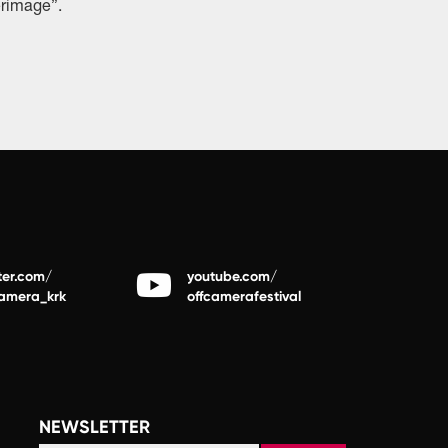
rimage”.
ter.com/
youtube.com/
camera_krk
offcamerafestival
NEWSLETTER