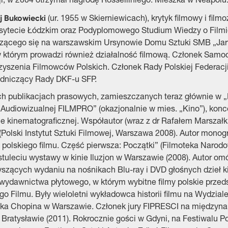
ji; w 2004 otrzymał nagrodę Rosselliniego. Mieszka w Neapolu
j Bukowiecki
(ur. 1955 w Skierniewicach), krytyk filmowy i fi
sytecie Łódzkim oraz Podyplomowego Studium Wiedzy o Filmi
zącego się na warszawskim Ursynowie Domu Sztuki SMB „Jary”
 w którym prowadzi również działalność filmową. Członek Sam
zyszenia Filmowców Polskich. Członek Rady Polskiej Federacj
dniczący Rady DKF-u SFP.
h publikacjach prasowych, zamieszczanych teraz głównie w
Audiowizualnej FILMPRO” (okazjonalnie w mies. „Kino”), koncentr
e kinematograficznej. Współautor (wraz z dr Rafałem Marszałki
(Polski Instytut Sztuki Filmowej, Warszawa 2008). Autor mono
t polskiego filmu. Część pierwsza: Początki” (Filmoteka Nar
tuleciu wystawy w kinie Iluzjon w Warszawie (2008). Autor o
szących wydaniu na nośnikach Blu-ray i DVD głośnych dzieł kina
 wydawnictwa płytowego, w którym wybitne filmy polskie prze
go Filmu. Były wieloletni wykładowca historii filmu na Wydzi
yka Chopina w Warszawie. Członek jury FIPRESCI na międzyna
i Bratysławie (2011). Rokrocznie gości w Gdyni, na Festiwalu 