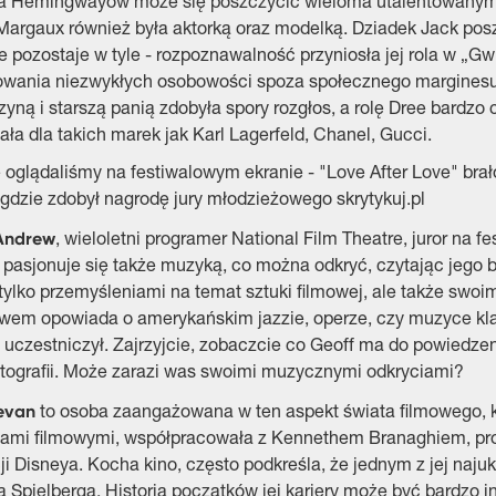
a Hemingwayów może się poszczycić wieloma utalentowanymi cz
Margaux również była aktorką oraz modelką. Dziadek Jack posz
e pozostaje w tyle - rozpoznawalność przyniosła jej rola w „
owania niezwykłych osobowości spoza społecznego marginesu. 
yną i starszą panią zdobyła spory rozgłos, a rolę Dree bardzo
ła dla takich marek jak Karl Lagerfeld, Chanel, Gucci.
 oglądaliśmy na festiwalowym ekranie - "Love After Love" br
 gdzie zdobył nagrodę jury młodzieżowego skrytykuj.pl
Andrew
, wieloletni programer National Film Theatre, juror na 
 pasjonuje się także muzyką, co można odkryć, czytając jego bl
 tylko przemyśleniami na temat sztuki filmowej, ale także sw
em opowiada o amerykańskim jazzie, operze, czy muzyce klasy
 uczestniczył. Zajrzyjcie, zobaczcie co Geoff ma do powiedzen
tografii. Może zarazi was swoimi muzycznymi odkryciami?
evan
to osoba zaangażowana w ten aspekt świata filmowego, kt
ami filmowymi, współpracowała z Kennethem Branaghiem, prow
i Disneya. Kocha kino, często podkreśla, że jednym z jej naj
 Spielberga. Historia początków jej kariery może być bardzo i