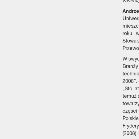
telewiz
Andrze
Uniwer
mieszc
roku i
Stowar
Przewo
W swyc
Branży 
technic
2008”. 
„Sto la
temuż s
towarzy
części
Polskie
Fryder
(2008) 