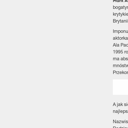
Mark 
bogatym
krytyki
Brytani
Imponu
aktorka
Ala Pac
1995 ro
ma abso
mnóstwo
Przekon
A jak s
najleps
Nazwi