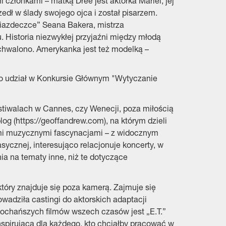
łonkami – matką Dree jest aktorka Mariel, jej
edł w ślady swojego ojca i został pisarzem.
Gwiazdeczce” Seana Bakera, mistrza
Historia niezwykłej przyjaźni między młodą
 chwalono. Amerykanka jest też modelką –
ało udział w Konkursie Głównym "Wytyczanie
festiwalach w Cannes, czy Wenecji, poza miłością
og (https://geoffandrew.com), na którym dzieli
oimi muzycznymi fascynacjami – z widocznym
cznej, interesująco relacjonuje koncerty, w
ia na tematy inne, niż te dotyczące
óry znajduje się poza kamerą. Zajmuje się
adziła castingi do aktorskich adaptacji
ukochańszych filmów wszech czasów jest „E.T.”
nspirująca dla każdego, kto chciałby pracować w