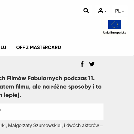
PL
ALU
OFF Z MASTERCARD
ch Filmów Fabularnych podczas 11.
tem filmu, ale na różne sposoby i to
 lepiej.
Y
erki, Małgorzaty Szumowskiej, i dwóch aktorów –