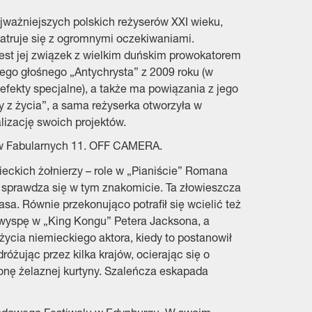
jważniejszych polskich reżyserów XXI wieku,
atruje się z ogromnymi oczekiwaniami.
st jej związek z wielkim duńskim prowokatorem
go głośnego „Antychrysta” z 2009 roku (w
efekty specjalne), a także ma powiązania z jego
y z życia”, a sama reżyserka otworzyła w
lizację swoich projektów.
lmów Fabularnych 11. OFF CAMERA.
ieckich żołnierzy – role w „Pianiście” Romana
e sprawdza się w tym znakomicie. Ta złowieszcza
sa. Równie przekonująco potrafił się wcielić też
ą wyspę w „King Kongu” Petera Jacksona, a
ycia niemieckiego aktora, kiedy to postanowił
óżując przez kilka krajów, ocierając się o
onę żelaznej kurtyny. Szaleńcza eskapada