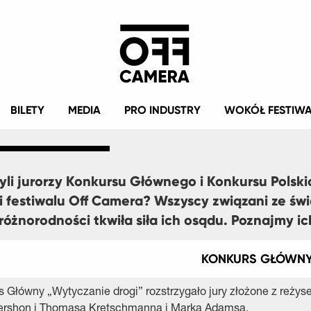
BILETY
MEDIA
PRO INDUSTRY
WOKÓŁ FESTIW
yli jurorzy Konkursu Głównego i Konkursu Polski
i festiwalu Off Camera? Wszyscy związani ze świa
 różnorodności tkwiła siła ich osądu. Poznajmy ich
KONKURS GŁÓWN
 Główny „Wytyczanie drogi” rozstrzygało jury złożone z reżys
ershon i Thomasa Kretschmanna i Marka Adamsa.