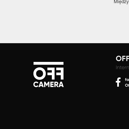
Między
OF
Inter
f
O