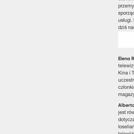
przemyś
sporząd
usługi.
dziś na
Elena 
telewiz
Kina i 
uczestn
członk
magazyn
Alberto
jest ró
dotyczą
Ioselia