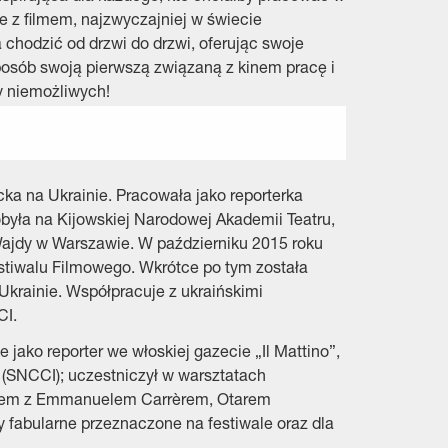
 z filmem, najzwyczajniej w świecie
 chodzić od drzwi do drzwi, oferując swoje
sposób swoją pierwszą związaną z kinem pracę i
y niemożliwych!
cka na Ukrainie. Pracowała jako reporterka
była na Kijowskiej Narodowej Akademii Teatru,
 Wajdy w Warszawie. W październiku 2015 roku
stiwalu Filmowego. Wkrótce po tym została
krainie. Współpracuje z ukraińskimi
CI.
 jako reporter we włoskiej gazecie „Il Mattino”,
 (SNCCI); uczestniczył w warsztatach
i razem z Emmanuelem Carrèrem, Otarem
y fabularne przeznaczone na festiwale oraz dla