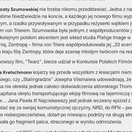
zaty Szumowskiej
nie trzeba nikomu przedstawiać. Jedna z na
brne Niedźwiedzie na koncie, a każdego jej nowego filmu wyp
ym, a rzadko przywoływanym w przypadku reżyserki wątkiem je
em von Trierem. Szumowska była jednym z współproducentów je
kolejnym polskim akcentem jest wkład studia Platige Image w 
ią, Zentropą – firma von Triera współprodukowała jej „33 scen
kraju filię Zentropy, która daje szansę młodym twórcom na rea
nowszy film, "Twarz", bierze udział w Konkursie Polskich Fi
s Kretschmann
kojarzy się przede wszystkim z kreacjami niem
iego, czy „Stalingradzie” Josepha Vilsmaiera udowadniają, ż
ka nie określa jednak całości doświadczenia aktorskiego Thoma
kapitana okrętu transportującego ekipę filmową na tajemnicz
… Jana Pawła II! Najciekawszy jest jednak wczesny epizod z ż
tać się ze swojej komunistycznej ojczyzny, NRD, do RFN – podr
e niebezpieczeństwa, dotarł po miesiącu podróży na drugą str
wała go fragment palca, straconego w wyniku odmrożenia.