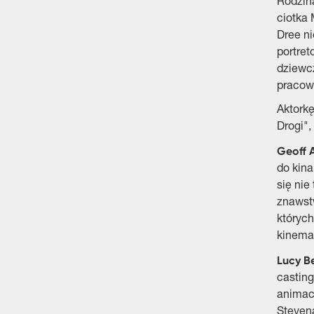
Rodzin
ciotka 
Dree ni
portret
dziewcz
pracowa
Aktorkę
Drogi",
Geoff 
do kina
się nie
znawstw
których
kinema
Lucy B
casting
animacj
Stevena