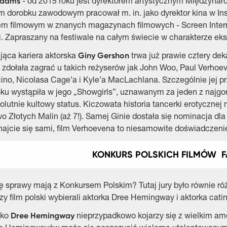
Adams
- od 2015 roku jest dyrektorem artystycznym Międzyna
 dorobku zawodowym pracował m. in. jako dyrektor kina w Ins
em filmowym w znanych magazynach filmowych - Screen Interna
i. Zapraszany na festiwale na całym świecie w charakterze eks
Giny Gershon
jąca kariera aktorska
trwa już prawie cztery dek
 zdołała zagrać u takich reżyserów jak John Woo, Paul Verhoe
ino, Nicolasa Cage’a i Kyle’a MacLachlana. Szczególnie jej p
ku wystąpiła w jego „Showgirls”, uznawanym za jeden z najgorsz
lutnie kultowy status. Kiczowata historia tancerki erotycznej m
 Złotych Malin (aż 7!). Samej Ginie dostała się nominacja dla
ajcie się sami, film Verhoevena to niesamowite doświadczeni
KONKURS POLSKICH FILMÓW 
ię sprawy mają z Konkursem Polskim? Tutaj jury było równie r
zy film polski wybierali aktorka Dree Hemingway i aktorka cat
Dree Hemingway
sko
nieprzypadkowo kojarzy się z wielkim am