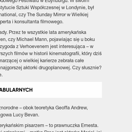
rodowego Festiwalu w Edynburgu. W swoim
tytucie Sztuki Współczesnej w Londynie, był
tional, czy The Sunday Mirror w Wielkiej
perta i konsultanta filmowego.
ady. Przez te wszystkie lata amerykańska
ven, czy Michael Mann, pojawiając się u boku
rzygoda z Verhoevenem jest interesująca – w
ych filmów w historii kinematografii, który dziś
arzącej o wielkiej karierze zebrała całe
 najgorszej aktorki drugoplanowej. Czy słusznie?
e.
FABULARNYCH
óżnorodne – obok teoretyka Geoffa Andrew,
ingowa Lucy Bevan.
erykańskim pisarzem – to prawnuczka Ernesta.