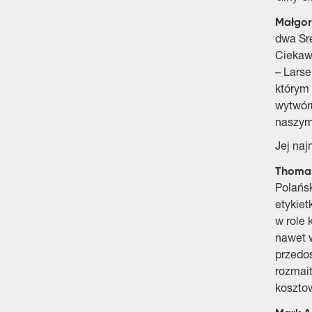
Małgor
dwa Sre
Ciekaw
– Lars
którym 
wytwórn
naszym 
Jej naj
Thoma
Polańsk
etykiet
w role 
nawet w
przedos
rozmait
koszto