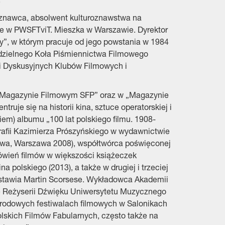
.
lmoznawca, absolwent kulturoznawstwa na
e w PWSFTviT. Mieszka w Warszawie. Dyrektor
, w którym pracuje od jego powstania w 1984
odzielnego Koła Piśmiennictwa Filmowego
i Dyskusyjnych Klubów Filmowych i
 „Magazynie Filmowym SFP” oraz w „Magazynie
uje się na historii kina, sztuce operatorskiej i
em) albumu „100 lat polskiego filmu. 1908-
grafii Kazimierza Prószyńskiego w wydawnictwie
odowa, Warszawa 2008), współtwórca poświęconej
mówień filmów w większości książeczek
 polskiego (2013), a także w drugiej i trzeciej
dstawia Martin Scorsese. Wykładowca Akademii
ale Reżyserii Dźwięku Uniwersytetu Muzycznego
rodowych festiwalach filmowych w Salonikach
Polskich Filmów Fabularnych, często także na