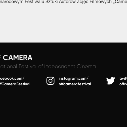
narodowym Festiwalu Sztuki Autorów Zdjęć Filmowych „Came
F CAMERA
national Festival
of Independent Cinema
acebook.com/
instagram.com/
twit
ffCameraFestival
offcamerafestival
off